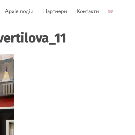
Архів подій
Партнери
Контакти
vertilova_11