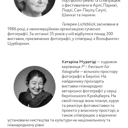
портфоліо-рев’ю та співпрацює
з фестивалями в Арлі, Парижі,
Лодзі, Сан-Паулу, Сеулі,
Шанхаї та іншими.
Галерея Lichtblick
, заснована в
1986 році, є некомерційною організацією сучасної
фотографії. За останні 35 років у ній відбулося понад 300
виставок, присвячених фотографії, у співпраці з Вольфангом
Цурборном.
Катаріна Муратіді
— художня
керівниця
f³ – freiraum für
fotografie —
вільного простору
фотографії в Берліні. На
майданчику проходять
виставки міжнародної
авторської фотографії у серці
берлінського Кройцберга. На
своїй посаді вона планує, курує
та реалізує фотовиставки та
проєкти у власному просторі, а
також співпрацює з відомими
установами мистецтва та культури на національному та
міжнародному рівні.