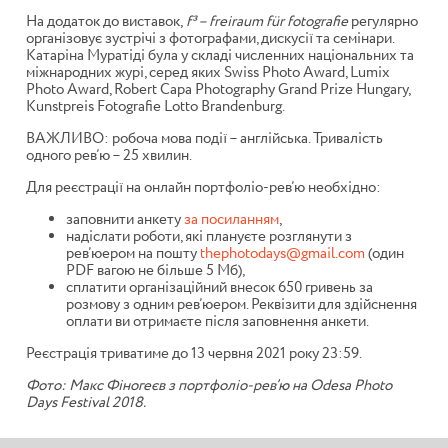
На додаток до виставок,
f³ – freiraum für fotografie
регулярно
організовує зустрічі з фотографами, дискусії та семінари.
Катаріна Муратіді була у складі численних національних та
міжнародних журі, серед яких
Swiss Photo Award, Lumix
Photo Award,
Robert Capa Photography Grand Prize Hungary,
Kunstpreis Fotografie Lotto Brandenburg
.
ВАЖЛИВО: робоча мова події
–
англійська. Тривалість
одного рев’ю
–
25 хвилин.
Для реєстрації на онлайн портфоліо-рев’ю необхідно:
заповнити анкету
за посиланням
,
надіслати роботи, які плануєте розглянути з
рев’юером на пошту
thephotodays@gmail.com
(один
PDF вагою не більше 5 Мб),
сплатити організаційний внесок 650 гривень за
розмову з одним рев’юером. Реквізити для здійснення
оплати ви отримаєте після заповнення анкети.
Реєстрація триватиме до 13 червня 2021 року 23:59.
Фото:
Макс Фіногеєв з портфоліо-рев’ю на Odesa Photo
Days Festival 2018.