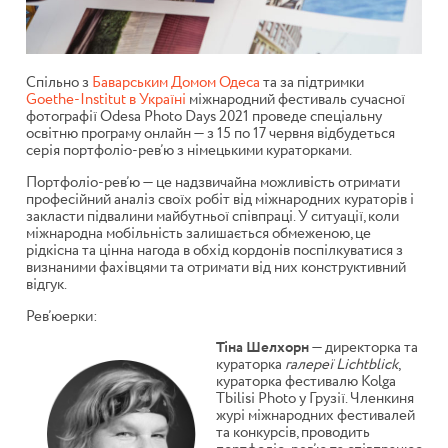
Спільно з
Баварським Домом Одеса
та за підтримки
Goethe-Institut в Україні
міжнародний фестиваль сучасної
фотографії Odesa Photo Days 2021 проведе спеціальну
освітню програму онлайн — з 15 по 17 червня відбудеться
серія портфоліо-рев’ю з німецькими кураторками.
Портфоліо-рев’ю — це надзвичайна можливість отримати
професійний аналіз своїх робіт від міжнародних кураторів і
закласти підвалини майбутньої співпраці. У ситуації, коли
міжнародна мобільність залишається обмеженою, це
рідкісна та цінна нагода в обхід кордонів поспілкуватися з
визнаними фахівцями та отримати від них конструктивний
відгук.
Рев’юерки:
Тіна Шелхорн
— директорка та
кураторка
галереї Lichtblick
,
кураторка фестивалю Kolga
Tbilisi Photo у Грузії. Членкиня
журі міжнародних фестивалей
та конкурсів, проводить