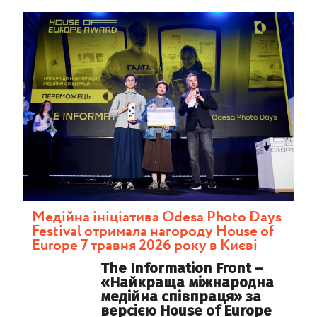
Mедійна ініціатива Odesa Photo Days
Festival отримала нагороду House of
Europe 7 травня 2026 року в Києві
The Information Front –
«Найкраща міжнародна
медійна співпраця» за
версією House of Europe