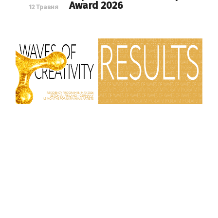
Award 2026
12 Травня
Отримали 41 заявку
Waves of Creativity: оголошуємо
учасників_ць міжнародної
резиденційної програми 2026
20 Квітня