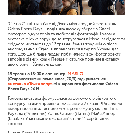
З 17 по 21 квітня вп’яте відбувся міжнародний фестиваль
Odesa Photo Days — подія, яка щороку збирає в Одесі
фотографів, кураторів та любителів фотографії. Головна
виставка «Точка зору» демонструвалася в Музеї західного та
східного мистецтва до 12 травня. Вже за традицією після
експонування в Одесі відправляється в тур по Україні для
того, щоб ще більше людей побачили сучасні фотопроекти
авторів з різних країн. Перше місто, яке приймає виставку
цього року — Хмельницький.
18 травня о 18:00 в арт-центрі
MASLO
(Старокостянтинівське шосе, 20/3) відкривається
виставка «Точка зору»
міжнародного фестивалю Odesa
Photo Days 2019.
Головна виставка формувалась за допомогою відкритого
конкурсу, на який прийшло 192 заявки з 27 країн. Фінальний
відбір проектів здійснило міжнародне журі у складі: Тііна
Раухала (Фінляндія), Алніс Стакле (Латвія), Майя Аннер
(Ізраїль). Учасниками експозиції стали 11 серій таких
авторів: