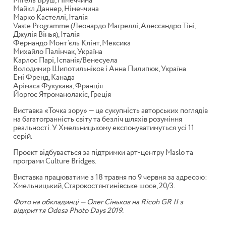
Мігель Бруш, Німеччина
Майкл Даннер, Німеччина
Марко Кастеллі, Італія
Vaste Programme (Леонардо Магреллі, Алессандро Тіні,
Джулія Вінья), Італія
Фернандо Монт’єль Клінт, Мексика
Михайло Палінчак, Україна
Карлос Парі, Іспанія/Венесуела
Володимир Шипотильніков і Анна Пилипюк, Україна
Емі Френд, Канада
Арімаса Фукукава, Франція
Йоргос Ятроманолакіс, Греція
Виставка «Точка зору» — це сукупність авторських поглядів
на багатогранність світу та безліч шляхів розуміння
реальності. У Хмельницькому експонуватимуться усі 11
серій.
Проект відбувається за підтримки арт-центру Maslo та
програми Culture Bridges.
Виставка працюватиме з 18 травня по 9 червня за адресою:
Хмельницький, Старокостянтинівське шосе, 20/3.
Фото на обкладинці — Олег Сіньков на Ricoh GR II з
відкриття Odesa Photo Days 2019.