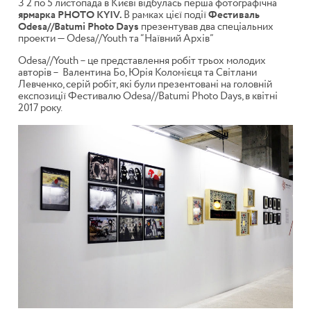
З 2 по 5 листопада в Києві відбулась перша фотографічна
ярмарка PHOTO KYIV.
В
рамках цієї події
Фестиваль
Odesa//Batumi Photo Days
презентував два спеціальних
проекти — Odesa//Youth та “Наївний Архів”
Odesa//Youth – це представлення робіт трьох молодих
авторів –
Валентина Бо, Юрія Коломієця та Світлани
Левченко, серій робіт, які були презентовані на головній
експозиції Фестивалю Odesa//Batumi Photo Days, в квітні
2017 року.