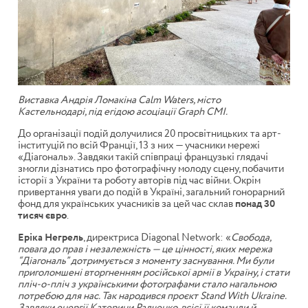
Виставка Андрія Ломакіна Calm Waters, місто
Кастельнодарі, під егідою асоціації Graph CMI.
До організації подій долучилися 20 просвітницьких та арт-
інституцій по всій Франції, 13 з них — учасники мережі
«Діагональ». Завдяки такій співпраці французькі глядачі
змогли дізнатись про фотографічну молоду сцену, побачити
історії з України та роботу авторів під час війни. Окрім
привертання уваги до подій в Україні, загальний гонорарний
фонд для українських учасників за цей час склав
понад 30
тисяч євро
.
Еріка Негрель
, директриса Diagonal Network: «
Свобода,
повага до прав і незалежність — це цінності, яких мережа
“Діагональ” дотримується з моменту заснування. Ми були
приголомшені вторгненням російської армії в Україну, і стати
пліч-о-пліч з українськими фотографами стало нагальною
потребою для нас. Так народився проєкт Stand With Ukraine.