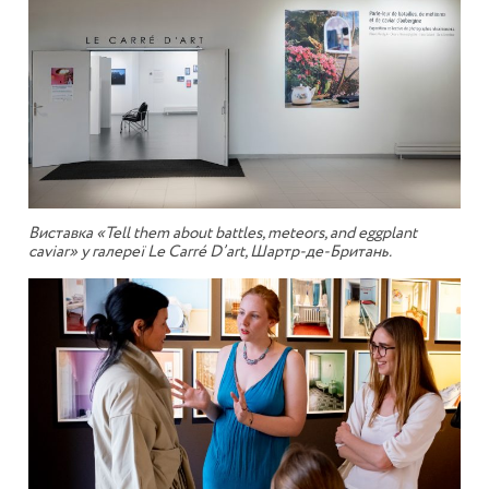
Виставка «Tell them about battles, meteors, and eggplant
caviar» у галереї Le Carré D’art, Шартр-де-Британь.