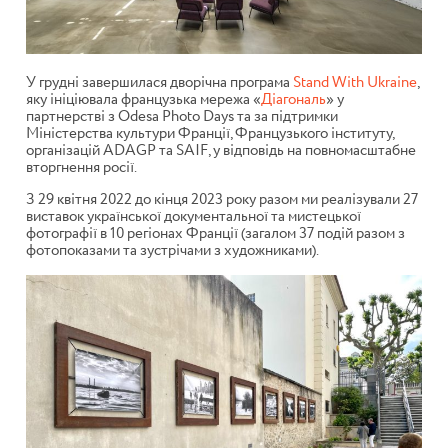
У грудні завершилася дворічна програма
Stand With Ukraine
,
яку ініціювала французька мережа «
Діагональ
» у
партнерстві з Odesa Photo Days та за підтримки
Міністерства культури Франції, Французького інституту,
організацій ADAGP та SAIF, у відповідь на повномасштабне
вторгнення росії.
З 29 квітня 2022 до кінця 2023 року разом ми реалізували 27
виставок української документальної та мистецької
фотографії в 10 регіонах Франції (загалом 37 подій разом з
фотопоказами та зустрічами з художниками).