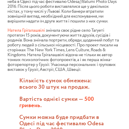
неба в Одесі під час фестивалю Odesa//Batumi Photo Days
2016. Після цього роботи виставлялися ще у декількох
містах, у тому числі у Львові. Коли банери втратили
зовнішній вигляд, необхідний для експонування, ми
вирішили надати їм друге життя і пошили з них сумки.
Натела Грігалашвілі
знімала своє рідне село Тагуеті
протягом 15 років, документуючи життя друзів, сусідів і
родичів. Вона знімала портрети, обряди, щоденний побут та
роботу людей з сільської місцевості. Про проект писали на
сторінках The New York Times, Lens Culture, Roads &
Kingdoms. Натела Грігалашвілі відома не тільки як автор
тонких психологічних фотопроектів, а і як перша жінка-
фоторепортер у Грузії. Учасниця персональних і групових
виставок у Грузії, Австрії, США, Швеції.
Кількість сумок обмежена:
всього 30 штук на продаж.
Вартість однієї сумки —
500
гривень
.
Сумки можна буде придбати в
Одесі під час фестивалю Odesa