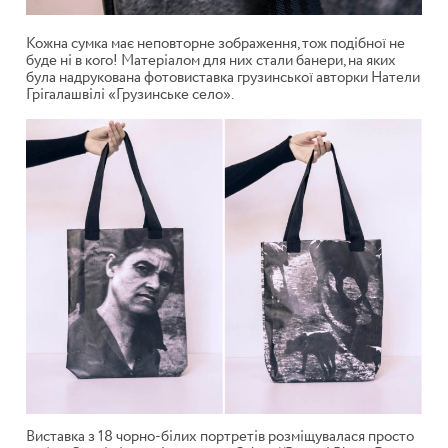
Кожна сумка має неповторне зображення, тож подібної не
буде ні в кого! Матеріалом для них стали банери, на яких
була надрукована фотовиставка грузинської авторки Натели
Грігалашвілі «Грузинське село».
Виставка з 18 чорно-білих портретів розміщувалася просто