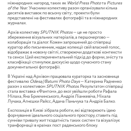
міжнародних нагород, таких як
World Press Photo
та
Pictures
of the Year
. Учасники колективу разом організували кілька
десятків виставок по всьому світу; проекти були
представлені на фестивалях фотографії та в міжнародних
журналах.
Архів колективу
SPUTNIK Photos
— це не просто
збереження візуальних матеріалів, а першочергово —
колаборація та діалог. Кожен запрошений до співпраці
куратор або письменник, надає колекції свій власний голос,
відображає в новому світлі, створюючи додаткові контексти
та сенси. Цей експериментальний підхід до форми, змісту та
класифікації стимулює дискусію щодо сучасного стану
документальної фотографії.
В Україні над Архівом працювала кураторка та засновниця
фестивалю
Odesa//Batumi Photo Days
— Катерина Радченко
разом з колективом
SPUTNIK Photos
. Результатом співпраці
стала виставка «Фантом», до якої увійшли роботи Рафала
Мілаха, Яна Брикчинського, Андрія Ліанкевіча, Міхала
Лучака, Агнєшки Райсс,
Адама Паньчука та Андрія Балко.
Експозиція в Києві зібрала роботи, які відтворюють ідею
формування ідеального соціального простору, ставить під
сумніви тривалу життєздатність таких систем та візуалізує
транформації в країнах пост радянського блоку.