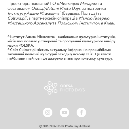
Проект організований ГО «
Мистецькі Мандри»
та
фестивалем
Odesa//Batumi Photo Days
, за підтримки
Інституту Адама Міцкевича
* (Варшава, Польща) та
Cultura.pl
*, в партнерській співпраці з
Малою Галерею
Мистецького Арсеналу
та
Польським Інститутом в Києві
.
* Інститут Адама Міцкевича – національна культурна інституція,
місія якої полягає у створенні та просуванні культурного виміру
марки POLSKA.
* Сайт Culture.pl містить актуальну інформацію про найбільш
захопливі польські культурні заходи у всьому світі. Це також
найбільше і найповніше джерело знань про польську культуру.
© 2015-2026 Odesa Photo Days Festival