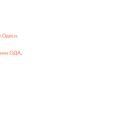
ї Одеси
.
дщини ОДА
,