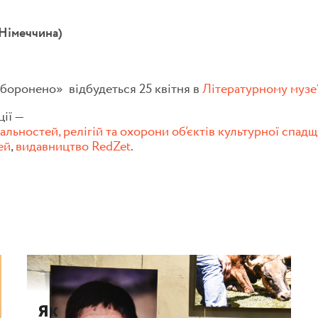
(Німеччина)
аборонено» відбудеться 25 квітня в
Літературному музе
ії —
нальностей, релігій та охорони об’єктів культурної спа
ей
,
видавництво RedZet
.
Як