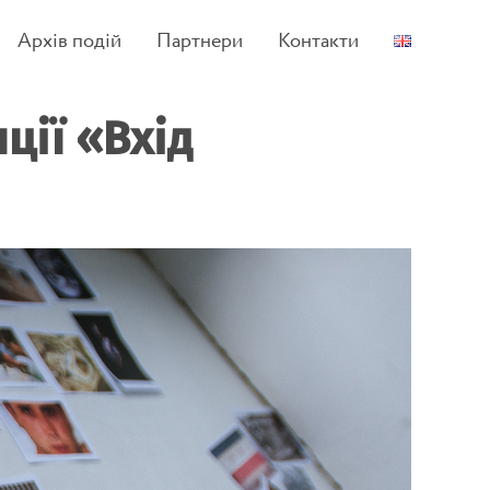
Архів подій
Партнери
Контакти
ції «Вхід