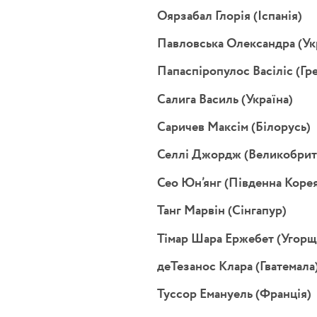
Оярзабал Глорія (Іспанія)
Павловська Олександра (Ук
Папаспіропулос Васіліс (Гре
Салига Василь (Україна)
Саричев Максім (Білорусь)
Селлі Джордж (Великобрит
Сео Юн’янг (Південна Коре
Танг Марвін (Сінгапур)
Тімар Шара Ержебет (Угорщ
деТезанос Клара (Гватемала
Туссор Емануель (Франція)