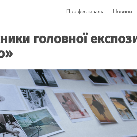
Про фестиваль
Новини
сники головної експози
о»