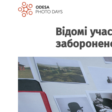
Відомі уча
заборонен