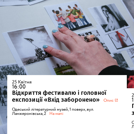
25 Квітня
16:00
Відкриття фестивалю і головної
2
експозиції «Вхід заборонено»
Опис
Одеський літературний музей, 1 поверх, вул.
Ланжеронівська, 2
На мапі
О
Л