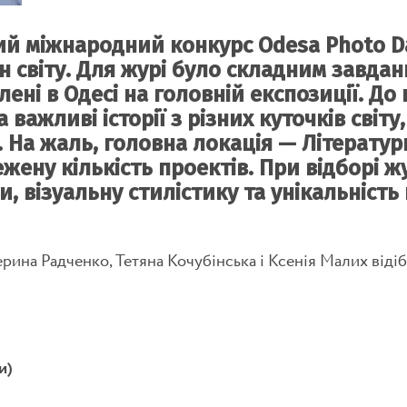
ий міжнародний конкурс Odesa Photo D
їн світу. Для журі було складним завданн
лені в Одесі на головній експозиції. До
 важливі історії з різних куточків світу
у. На жаль, головна локація — Літерату
ену кількість проектів. При відборі жу
и, візуальну стилістику та унікальність
ина Радченко, Тетяна Кочубінська і Ксенія Малих відіб
и)