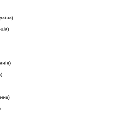
раїна)
ція)
анія)
я)
ина)
)