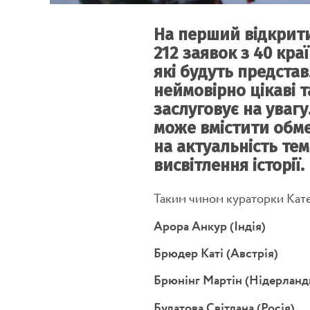
На перший відкрит
212 заявок з 40 кра
які будуть представ
неймовірно цікаві та
заслуговує на уваг
може вмістити обмеж
на актуальність тем
висвітлення історії.
Таким чином кураторки Катер
Арора Анкур (Індія)
Брюдер Каті (Австрія)
Брюнінг Мартін (Нідерланд
Булатова Світлана (Росія)