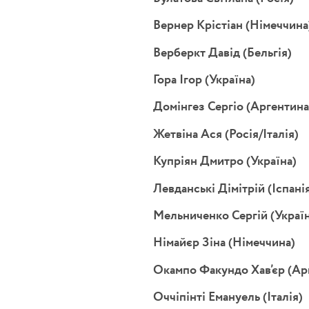
Вернер Крістіан (Німеччина
Верберкт Давід (Бельгія)
Гора Ігор (Україна)
Домінгез Сергіо (Аргентина
Жетвіна Ася (Росія/Італія)
Купріян Дмитро (Україна)
Левданські Дімітрій (Іспані
Мельниченко Сергій (Україн
Німайєр Зіна (Німеччина)
Окампо Факундо Хав’єр (Ар
Оччіпінті Емануель (Італія)